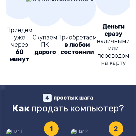
Деньги
Приедем
сразу
уже
Скупаем
Приобретаем
Д
наличными
через
ПК
в любом
или
60
дорого
состоянии
д
переводом
минут
на карту
простых шага
4
Как
продать компьютер?
1
2