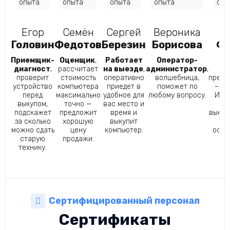
опыта
опыта
опыта
опыта
опы
Егор
Семён
Сергей
Вероника
И
Головин
Федотов
Березин
Борисова
Ф
Приемщик-
Оценщик
,
Работает
Оператор-
Ку
диагност
,
рассчитает
на выезде
,
администратор
,
гл
проверит
стоимость
оперативно
волшебница,
преим
устройство
компьютера
приедет в
поможет по
– ск
перед
максимально
удобное для
любому вопросу.
Иван
выкупом,
точно —
вас место и
ср
подскажет
предложит
время и
выеха
за сколько
хорошую
выкупит
п
можно сдать
цену
компьютер.
офор
старую
продажи.
за
технику.
Сертифицированный персонал
Сертификаты