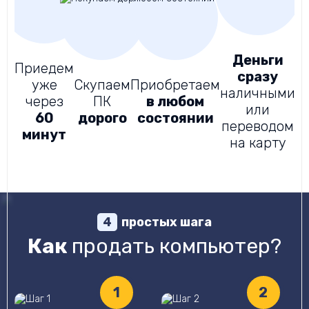
Деньги
Приедем
сразу
уже
Скупаем
Приобретаем
Д
наличными
через
ПК
в любом
или
60
дорого
состоянии
д
переводом
минут
на карту
простых шага
4
Как
продать компьютер?
1
2