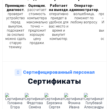
Приемщик-
Оценщик
,
Работает
Оператор-
Ку
диагност
,
рассчитает
на выезде
,
администратор
,
гл
проверит
стоимость
оперативно
волшебница,
преим
устройство
компьютера
приедет в
поможет по
– ск
перед
максимально
удобное для
любому вопросу.
Иван
выкупом,
точно —
вас место и
ср
подскажет
предложит
время и
выеха
за сколько
хорошую
выкупит
п
можно сдать
цену
компьютер.
офор
старую
продажи.
за
технику.
Сертифицированный персонал
Сертификаты