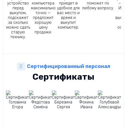
устройство
компьютера
приедет в
поможет по
– ск
перед
максимально
удобное для
любому вопросу.
Иван
выкупом,
точно —
вас место и
ср
подскажет
предложит
время и
выеха
за сколько
хорошую
выкупит
п
можно сдать
цену
компьютер.
офор
старую
продажи.
за
технику.
Сертифицированный персонал
Сертификаты