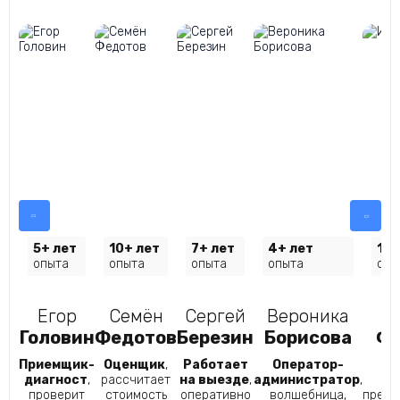
5+ лет
10+ лет
7+ лет
4+ лет
10+
опыта
опыта
опыта
опыта
опы
Егор
Семён
Сергей
Вероника
И
Головин
Федотов
Березин
Борисова
Ф
Приемщик-
Оценщик
,
Работает
Оператор-
Ку
диагност
,
рассчитает
на выезде
,
администратор
,
гл
проверит
стоимость
оперативно
волшебница,
преим