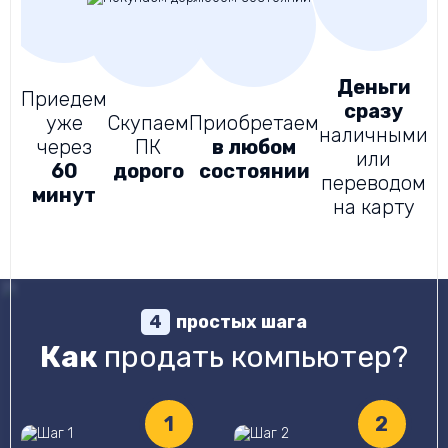
Деньги
Приедем
сразу
уже
Скупаем
Приобретаем
Д
наличными
через
ПК
в любом
или
60
дорого
состоянии
д
переводом
минут
на карту
простых шага
4
Как
продать компьютер?
1
2