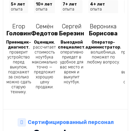
5+ лет
10+ лет
7+ лет
4+ лет
10
опыта
опыта
опыта
опыта
оп
Егор
Семён
Сергей
Вероника
Головин
Федотов
Березин
Борисова
Ф
Приемщик-
Оценщик
,
Выездной
Оператор-
К
диагност
,
рассчитает
специалист
,
администратор
,
г
проверит
стоимость
оперативно
волшебница,
преи
устройство
ноутбука
приедет в
поможет по
– с
перед
максимально
удобное для
любому вопросу.
Ива
выкупом,
точно —
вас место и
с
подскажет
предложит
время и
выех
за сколько
хорошую
выкупит
можно сдать
цену
ноутбук.
офо
старую
продажи.
з
технику.
Сертифицированный персонал